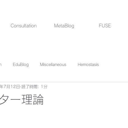
Consultation
MetaBlog
FUSE
h
EduBlog
Miscellaneous
Hemostasis
1年7月12日
読了時間: 1分
ター理論