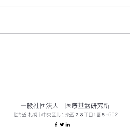
DEI｜Diversity, Equity and
Ga
Inclusionを知ろう
ル」
一般社団法人 医療基盤研究所
北海道 札幌市中央区北１条西２８丁目1番５−502