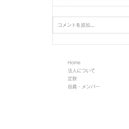
コメントを追加…
システマティックレビューに
Dx技術「Covidence」を活
Home
用！
法人について
定款
役員・メンバー