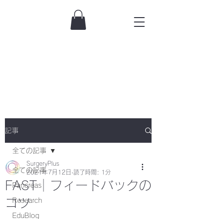
記事
全ての記事
SurgeryPlus
全ての記事
2021年7月12日
読了時間: 1分
FAST｜フィードバックの
Pancreas
コツ
Research
EduBlog