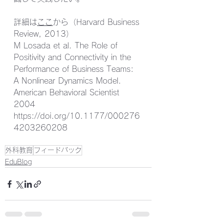
詳細は​
ここ
から（Harvard Business 
Review, 2013）
M Losada et al. The Role of 
Positivity and Connectivity in the 
Performance of Business Teams: 
A Nonlinear Dynamics Model.  
American Behavioral Scientist 
2004
https://doi.org/10.1177/000276
4203260208
外科教育
フィードバック
EduBlog