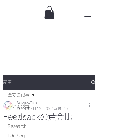
記事
全ての記事
SurgeryPlus
全ての記事
2021年7月12日
読了時間: 1分
Feedbackの黄金比
Pancreas
Research
EduBlog