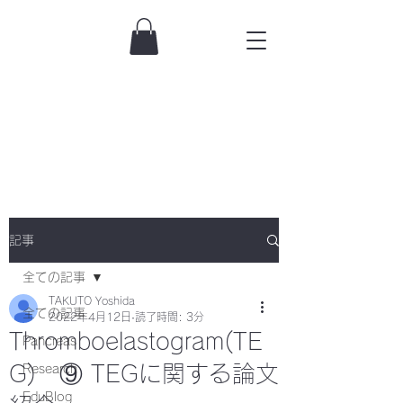
記事
全ての記事
TAKUTO Yoshida
全ての記事
2022年4月12日
読了時間: 3分
Thromboelastogram(TE
Pancreas
G) ⑨ TEGに関する論文
Research
EduBlog