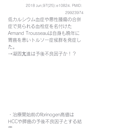
2018 Jun;97(25):e10824. PMID: 
29923974
低カルシウム血症や悪性腫瘍の合併
症で見られる血栓症を名付けた
Armand Trousseauは自身も晩年に
胃癌を患いトルソー症候群を発症し
た。
→凝固亢進は予後不良因子か！？
・治療開始前のfibrinogen高値は
HCCや膵癌の予後不良因子とする結