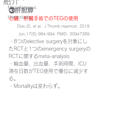
紹介
Miscellaneous
③肝胆膵
Hemostasis
心臓、肝臓手術でのTEGの使用
Dias JD, et al.  J Thromb Haemost. 2019 
Jun;17(6):984-994. PMID: 30947389.
・8つのelective surgeryを対象にし
たRCTと1つのemergency surgeryの
RCTに関するmeta-analysis
・輸血量、出血量、手術時間、ICU
滞在日数がTEG使用で優位に減少す
る。
・Mortalityは変わらず。