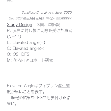
果。
Schulick AC, et al. Ann Surg. 2020 
Dec;272(6):e288-e289. PMID: 33055584.
Study Design
　米国、単施設
P: 膵癌に対し根治切除を受けた患者
(N=47)
E: Elevated angle(+)
C: Elevated angle(-)
O: OS, DFS
M: 後ろ向きコホート研究
Elevated Angleはフィブリン産生速
度が早いことを表す。
・既報の結果をTEGでも裏付ける結
果に。