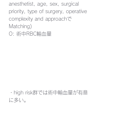
anesthetist, age, sex, surgical 
priority, type of surgery, operative 
complexity and approachで
Matching)
O: 術中RBC輸血量
・high risk群では術中輸血量が有意
に多い。