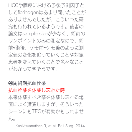
HCCや膵癌における予後予測因子と
してfibrinogenはあまり聞いたことが
ありませんでしたが、こういった研
究も行われているようです。後者の
論文はsample sizeが少なく、術前の
ワンポイントのみの測定なので、術
前⇨術後、ケモ前⇨ケモ後のように測
定値の変化を追っていくことや対象
患者を変えていくことで色々なこと
がわかってきそうです。
④周術期抗血栓薬
抗血栓薬を休薬し忘れた時
本来休薬すべき薬を休薬し忘れる場
面によく遭遇しますが、そういった
シーンにもTEGが有効かもしれませ
ん。
Kasivisvanathan R, et al. Br J Surg. 2014 