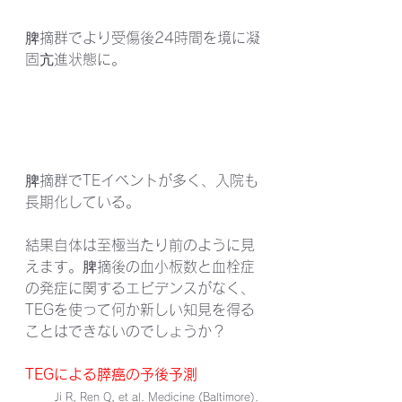
脾摘群でより受傷後24時間を境に凝
固亢進状態に。
脾摘群でTEイベントが多く、入院も
長期化している。
結果自体は至極当たり前のように見
えます。脾摘後の血小板数と血栓症
の発症に関するエビデンスがなく、
TEGを使って何か新しい知見を得る
ことはできないのでしょうか？
TEGによる膵癌の予後予測
Ji R, Ren Q, et al. Medicine (Baltimore). 