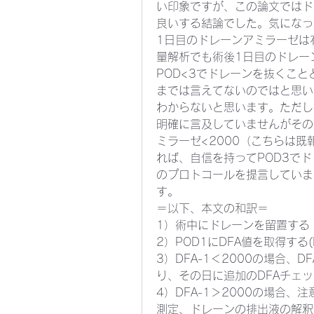
い印象ですが、この論文ではド
良いする結論でした。気になっ
1日目のドレーンアミラーゼは有
量解析でも術後1日目のドレー
POD<3でドレーンを抜くこ
までは言えてないのではと思い
わからないと思います。ただし
明確に言及していませんがその
ミラーゼ<2000（こちらは
れば、自信を持ってPOD3で
のプロトコールを提言していま
す。
＝以下、本文の和訳＝
1）術中にドレーンを留置する
2）POD1にDFA値を取得する(DFA: p
3）DFA-1＜2000の場合
り、その日に追加のDFAチェ
4）DFA-1＞2000の場合
測定、ドレーンの排出液の解釈