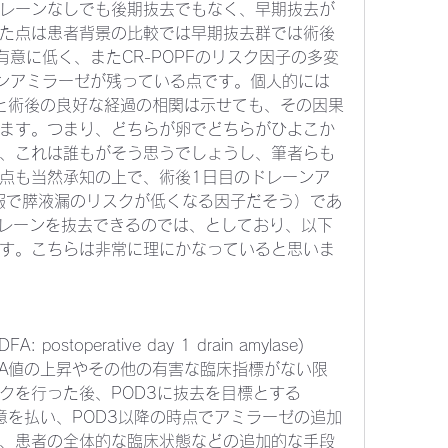
レーンなしでも後期抜去でもなく、早期抜去が
た点は患者背景の比較では早期抜去群では術後
意に低く、またCR-POPFのリスク因子の多変
ンアミラーゼが残っている点です。個人的には
とと術後の良好な経過の相関は示せても、その因果
ます。つまり、どちらが卵でどちらがひよこか
、これは誰もがそう思うでしょうし、筆者らも
点も当然承知の上で、術後1日目のドレーンア
既報で膵液漏のリスクが低くなる因子だそう）であ
ドレーンを抜去できるのでは、としており、以下
す。こちらは非常に理にかなっていると思いま
ostoperative day 1 drain amylase)
、DFA値の上昇やその他の有害な臨床指標がない限
ックを行った後、POD3に抜去を目標とする
、注意を払い、POD3以降の時点でアミラーゼの追加
、患者の全体的な臨床状態などの追加的な手段