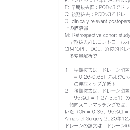
P: 2014-2017年にACS-N
E: 早期抜去群；POD<3でドレ
C: 後期抜去；POD>3でドレー
O: clinically relevant postop
上の膵液漏
M: Retrospective cohort study
・早期抜去群はコントロール群
CR-POPF、DGE、経皮的
・多変量解析で
早期抜去は、ドレーン留置なし
= 0.26-0.65）およびCR-
の発症オッズが低下
後期抜去は、ドレーン留置なし
95％CI = 1.27-3.6
・傾向スコアマッチングでは、早
いた（OR = 0.35、95%CI =
Annals of Surgery 2020
ドレーンの論文は、ドレーン非