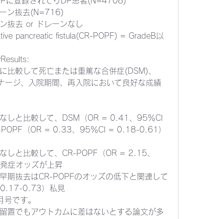
SQIPに登録されてりDP患者(N=4708)
ーン抜去(N=716)
ン抜去 or ドレーンなし 
erative pancreatic fistula(CR-POPF) = GradeB以
Results:
に比較して死亡または重篤な合併症(DSM)、
ドレナージ、入院期間、再入院において良好な成績
と比較して、DSM（OR = 0.41、95％CI 
POPF（OR = 0.33、95％CI = 0.18-0.61）
と比較して、CR-POPF（OR = 2.15、
1）の発症オッズが上昇
期抜去はCR-POPFのオッズの低下と関連して
 0.17-0.73）私見
年12月号です。
留置でもアウトカムに差はないとする論文が多