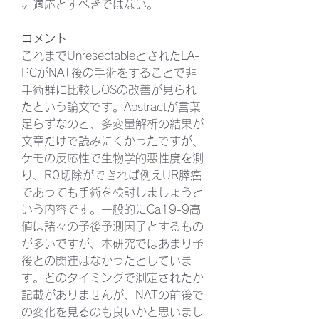
非適応とすべきではない。
コメント
これまでUnresectableとされたLA-
PCがNAT後の手術をすることで非
手術群に比較しOSの改善が見られ
たという論文です。Abstractが言葉
足らずなのと、多変量解析の結果が
文章だけで読みにくかったですが、
ケモの反応性で生物学的悪性度を測
り、R0切除ができれば例えUR膵癌
であっても手術を検討しましょうと
いう内容です。一般的にCa19-9高
値は諸々の予後予測因子とするもの
が多いですが、本研究ではあまり予
後との関連はなかったとしていま
す。どのタイミングで測定されたか
記載がありませんが、NATの前後で
の変化を見るのも良いかと思いまし