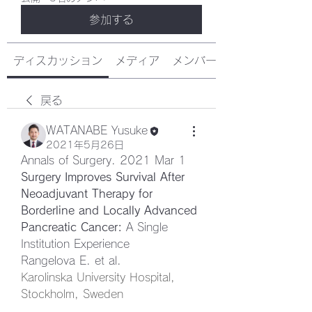
参加する
ディスカッション
メディア
メンバー
戻る
WATANABE Yusuke
2021年5月26日
Annals of Surgery. 2021 Mar 1
Surgery Improves Survival After 
Neoadjuvant Therapy for 
Borderline and Locally Advanced 
Pancreatic Cancer: 
A Single 
Institution Experience
Rangelova E. et al. 
Karolinska University Hospital, 
Stockholm, Sweden