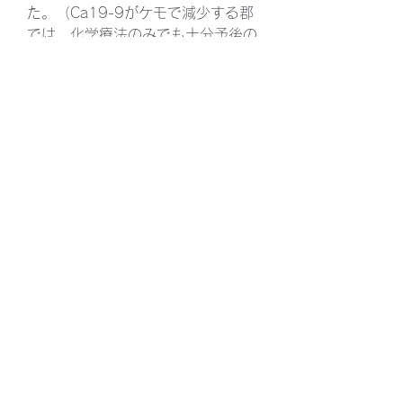
た。（Ca19-9がケモで減少する郡
では、化学療法のみでも十分予後の
延長効果があるとすると刷る論文も
過去に少し触れています。
https://surgery-
plus.slack.com/archives/C01LB42
UX32/p1611527413004900）
Restricted cubic splinesという手法
を用いているので下記をご参照くだ
さい。
9
0
Write a comment...
Newest
TAKUTO Yoshida
May 27, 2021
@WATANABE Yusuke
 ありがとうござ