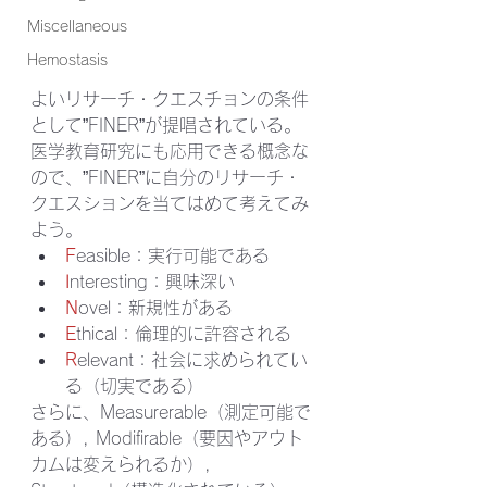
Miscellaneous
Hemostasis
よいリサーチ・クエスチョンの条件
として”FINER”が提唱されている。
医学教育研究にも応用できる概念な
ので、”FINER”に自分のリサーチ・
クエスションを当てはめて考えてみ
よう。
F
easible：実行可能である
I
nteresting：興味深い
N
ovel：新規性がある
E
thical：倫理的に許容される
R
elevant：社会に求められてい
る（切実である）
さらに、Measurerable（測定可能で
ある）, Modifirable（要因やアウト
カムは変えられるか）, 