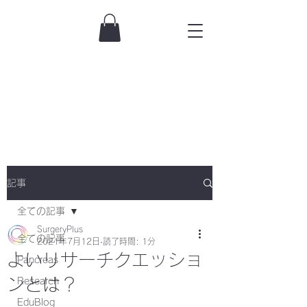
記事
全ての記事
SurgeryPlus
全ての記事
2021年7月12日
読了時間: 1分
よいリサーチクエッショ
Pancreas
ンとは？
Research
EduBlog