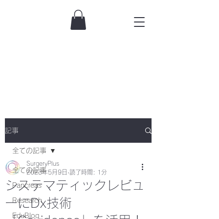
記事
全ての記事
SurgeryPlus
全ての記事
2023年5月9日
読了時間: 1分
システマティックレビュ
Pancreas
ーにDx技術
Research
EduBlog