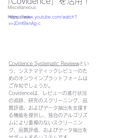
「Covidence」を活用！
Miscellaneous
Hemostasis
https://www.youtube.com/watch?
v=JDmfBknAg-c
Covidence Systematic Revieew
とい
う、システマティックレビューのた
めのオンラインプラットフォームは
ご存知でしょうか。
Covidenceは、レビューの進行状況
の追跡、研究のスクリーニング、品
質評価、およびデータ抽出を支援す
る機能を提供し、独自のアルゴリズ
ムにより重複のないスクリーニン
グ、品質評価、およびデータ抽出を
サポートするシステムです。