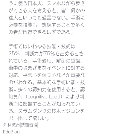
うに使う日本人、スマホながら歩き
ができる人を考えると、皆、何かの
達人といっても過言でない。手術に
必要な技能も、訓練することで多く
の者が習得できるはずである。
手術ではいわゆる技能・技術は
25%、判断力が75％を占めるとさ
れている。手術適応、解剖の認識、
術中のさまざまなイベントに対する
対応、平常心を保つ心などが重要な
のがわかる。基本的な手術い能・技
術に多くの認知力を使用すると、認
知負荷（cognitive Load）により判
断力に影響することが知られてい
る。スラムダンクの桜木ビジョンを
思い出して欲しい。
外科教育
技能習得
EduBlog