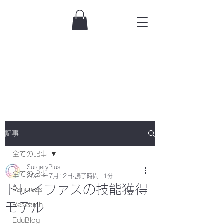
記事
全ての記事
SurgeryPlus
全ての記事
2021年7月12日
読了時間: 1分
ドレイファスの技能獲得
Pancreas
モデル
Research
EduBlog